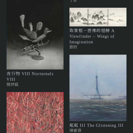
取景框－想像的翅膀 A
Viewfinder – Wings of
Imagination
劉欣
夜行物 VIII Nocturnals
VIII
顏妤庭
粼粼 III The Glistening III
陳睿淵