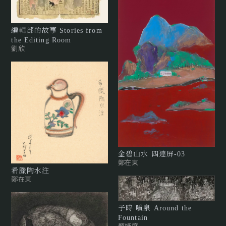
編輯部的故事 Stories from
the Editing Room
劉欣
金碧山水 四連屏-03
鄭在東
希臘陶水注
鄭在東
子時 噴泉 Around the
Fountain
顏妤庭