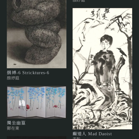
捆縛-6 Stricktures-6
顏妤庭
獨坐幽篁
鄭在東
癲道人 Mad Daoist
于彭