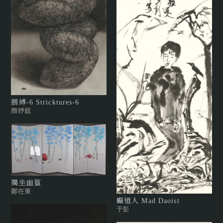
捆縛-6 Stricktures-6
顏妤庭
獨坐幽篁
鄭在東
癲道人 Mad Daoist
于彭