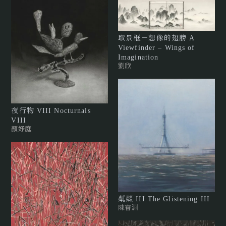
取景框－想像的翅膀 A
Viewfinder – Wings of
Imagination
劉欣
夜行物 VIII Nocturnals
VIII
顏妤庭
粼粼 III The Glistening III
陳睿淵