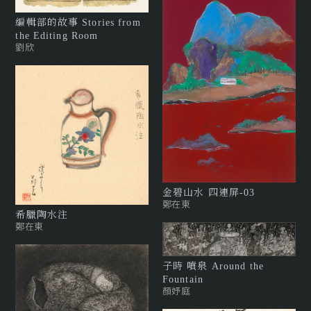
編輯部的故事 Stories from
the Editing Room
劉欣
金碧山水 四連屏-03
鄭在東
希臘陶水注
鄭在東
子時 噴泉 Around the
Fountain
顏妤庭