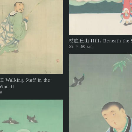
杖底丘山 Hills Beneath the S
59 × 60 cm
Walking Staff in the
ind II
m