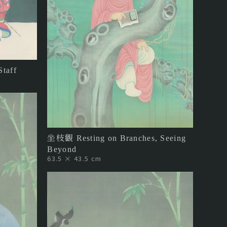
taff
坐枝觀 Resting on Branches, Seeing
Beyond
63.5 × 43.5 cm