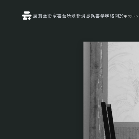
展覽
藝術家
雲藝所
最新消息
異雲學
聯絡
關於
中文
ENG