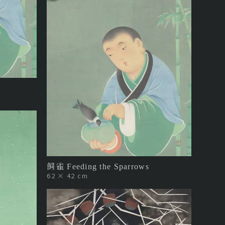
飼雀 Feeding the Sparrows
62 × 42 cm