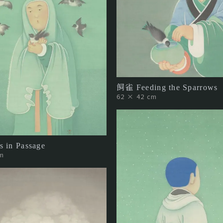
飼雀 Feeding the Sparrows
62 × 42 cm
 in Passage
m