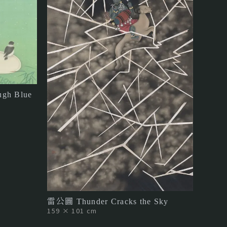
gh Blue
雷公圖 Thunder Cracks the Sky
159 × 101 cm