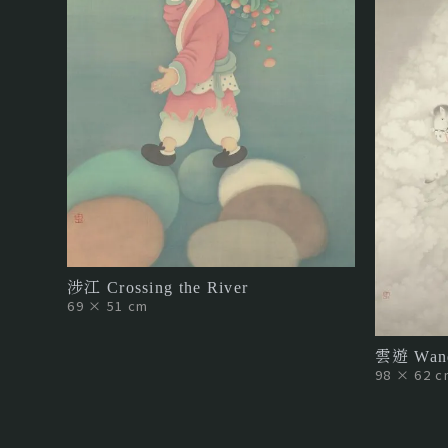
涉江 Crossing the River
69 × 51 cm
雲遊 Wand
98 × 62 c