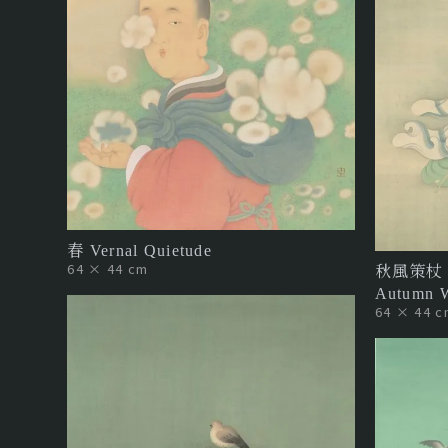
春 Vernal Quietude
64 × 44 cm
秋風策杖 II 
Autumn W
64 × 44 c