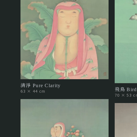
清淨 Pure Clarity
飛鳥 Birds
63 × 44 cm
70 × 53 c