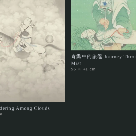
青靄中的旅程 Journey Throu
Mist
56 × 41 cm
ering Among Clouds
m