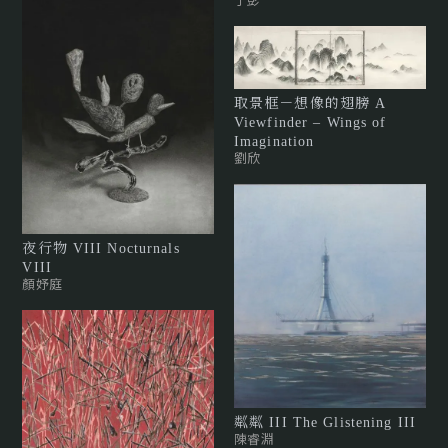
取景框－想像的翅膀 A
Viewfinder – Wings of
Imagination
劉欣
夜行物 VIII Nocturnals
VIII
顏妤庭
粼粼 III The Glistening III
陳睿淵