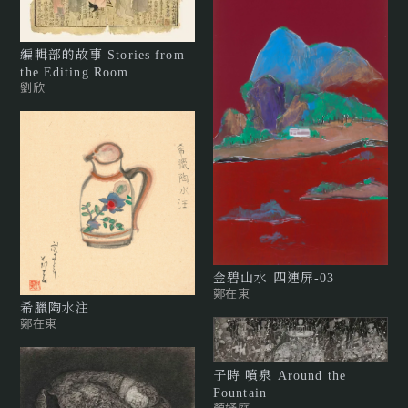
編輯部的故事 Stories from
the Editing Room
劉欣
金碧山水 四連屏-03
鄭在東
希臘陶水注
鄭在東
子時 噴泉 Around the
Fountain
顏妤庭