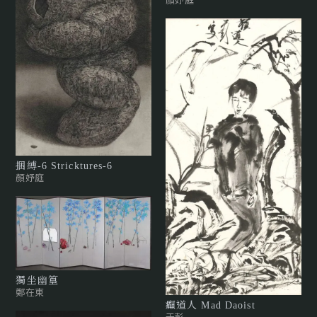
捆縛-6 Stricktures-6
顏妤庭
獨坐幽篁
鄭在東
癲道人 Mad Daoist
于彭