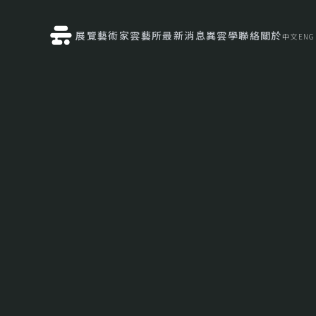
展覽
藝術家
雲藝所
最新消息
異雲學
聯絡
關於
中文
ENG