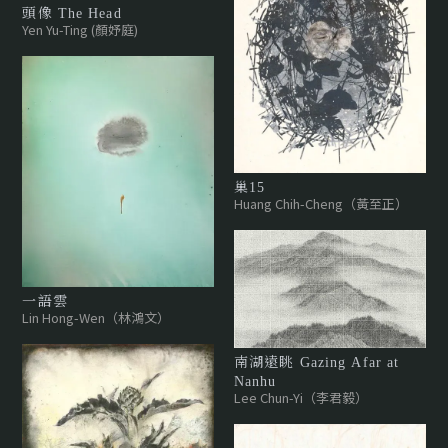
頭像 The Head
Yen Yu-Ting (顏妤庭)
巢15
Huang Chih-Cheng（黃至正）
一語雲
Lin Hong-Wen（林鴻文）
南湖遠眺 Gazing Afar at
Nanhu
Lee Chun-Yi（李君毅）