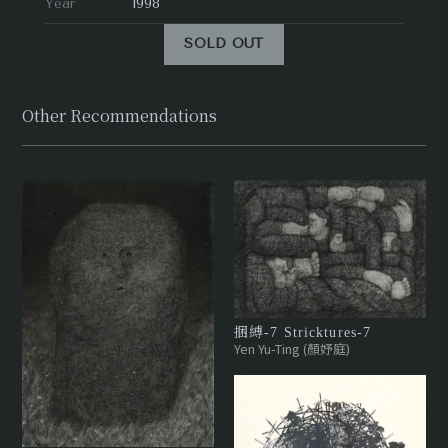
Year
1998
SOLD OUT
Other Recommendations
捆縛-7 Stricktures-7
Yen Yu-Ting (顏妤庭)