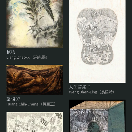
植物
Liang Zhao-Xi（梁兆熙）
人生當鋪 I
Weng Jhen-Ling（翁榛羚）
聖傷07
Huang Chih-Cheng（黃至正）