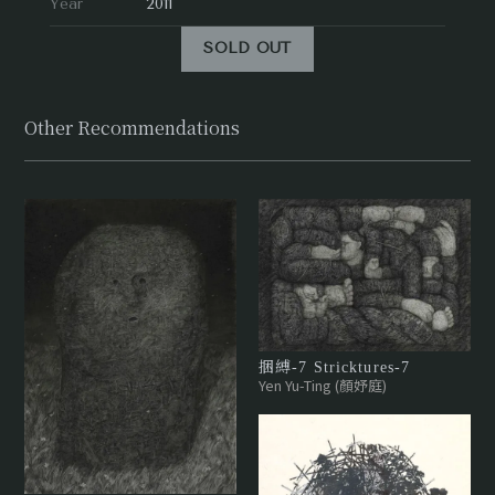
Year
2011
SOLD OUT
Other Recommendations
捆縛-7 Stricktures-7
Yen Yu-Ting (顏妤庭)