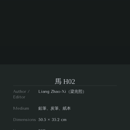
馬 H02
Author /
Liang Zhao-Xi（梁兆熙）
Editor
Medium
鉛筆、炭筆、紙本
Dimensions
50.5 × 35.2 cm