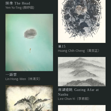
頭像 The Head
Yen Yu-Ting (顏妤庭)
巢15
Huang Chih-Cheng（黃至正）
一語雲
Lin Hong-Wen（林鴻文）
南湖遠眺 Gazing Afar at
Nanhu
Lee Chun-Yi（李君毅）