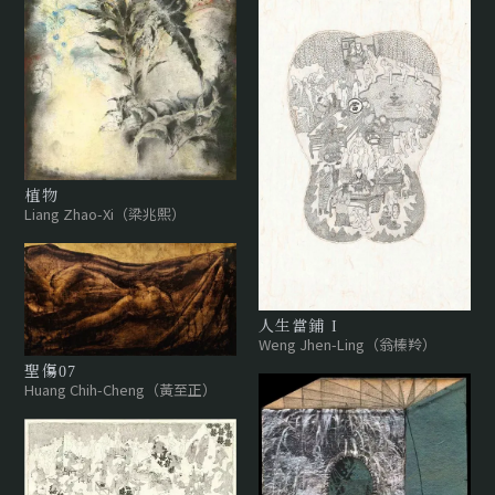
植物
Liang Zhao-Xi（梁兆熙）
人生當鋪 I
Weng Jhen-Ling（翁榛羚）
聖傷07
Huang Chih-Cheng（黃至正）