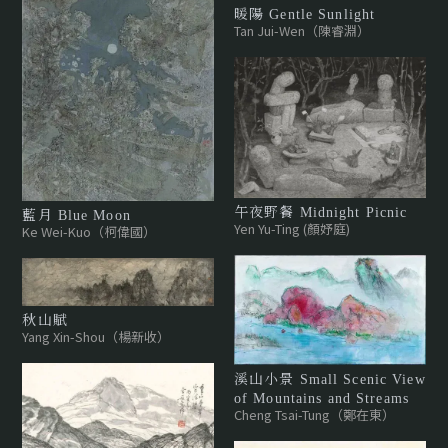
暖陽 Gentle Sunlight
Tan Jui-Wen（陳睿淵）
午夜野餐 Midnight Picnic
藍月 Blue Moon
Yen Yu-Ting (顏妤庭)
Ke Wei-Kuo（柯偉國）
秋山賦
Yang Xin-Shou（楊新收）
溪山小景 Small Scenic View
of Mountains and Streams
Cheng Tsai-Tung（鄭在東）