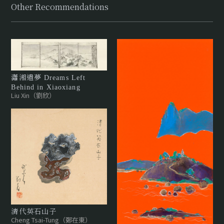
Other Recommendations
瀟湘遺夢 Dreams Left
Behind in Xiaoxiang
Liu Xin（劉欣）
清代英石山子
Cheng Tsai-Tung（鄭在東）