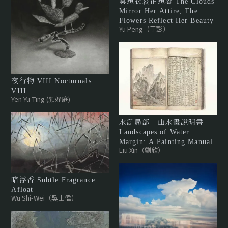
雲想衣裳花想容 The Clouds
Mirror Her Attire, The
Flowers Reflect Her Beauty
Yu Peng（于彭）
夜行物 VIII Nocturnals
VIII
Yen Yu-Ting (顏妤庭)
水滸局部－山水畫說明書
Landscapes of Water
Margin: A Painting Manual
Liu Xin（劉欣）
暗浮香 Subtle Fragrance
Afloat
Wu Shi-Wei（吳士偉）