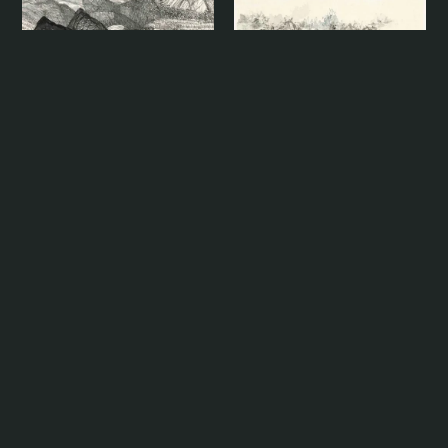
清隱 Serene Seclusion
U-Lan（有蘭）
重山疊翠空流碧 Layered
Peaks in Flowing Azure
Yu Cheng-Yao（余承堯）
澄香 Aroma of Serenity
Ke Wei-Kuo（柯偉國）