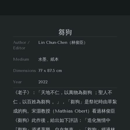
芻狗
Author /
Lin Chun-Chen（林俊臣）
Editor
Medium
水墨、紙本
Dimensions
77 x 87.5 cm
Year
2022
《老子》：「天地不仁，以萬物為芻狗 ；聖人不
仁，以百姓為芻狗 。」，「芻狗」是祭祀時由草紮
成的狗。宋灝教授（Mathias Obert）看過林俊臣
《芻狗》此作後，給出如下評語：「造化無情中
『芻狗』逍遙享樂，自在無束。」「芻狗」經過林