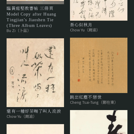
臨黃庭堅教審帖 三冊頁
Model Copy after Huang
Tingjian’s Jiaoshen Tie
吾⼼似秋⽉
(Three Album Leaves)
Chow Yu（周渝）
Bu Zi（卜茲）
跳出紅塵不戀世
Cheng Tsai-Tung（鄭在東）
還有⼀種好茶喝了叫⼈流淚
Chow Yu（周渝）