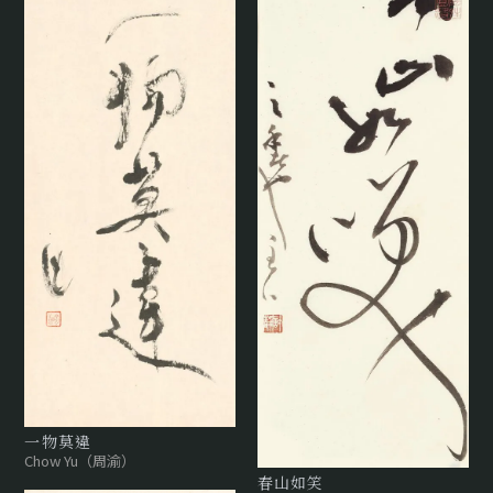
⼀物莫違
Chow Yu（周渝）
春山如笑