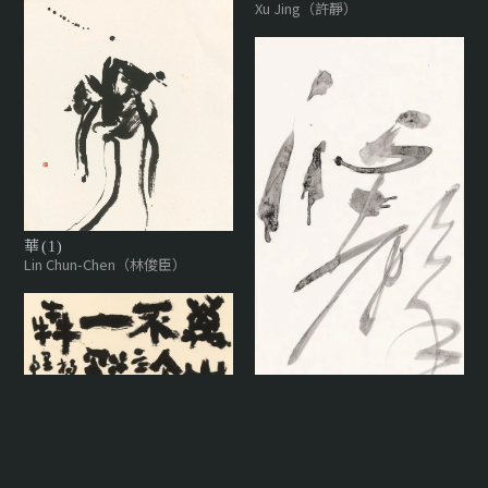
Xu Jing（許靜）
華(1)
Lin Chun-Chen（林俊臣）
萬山不許一谿奔
Xiao-Yu（小魚）
沁馨
Xu Jing（許靜）