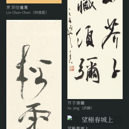
烹茶炷爐薰
Lin Chun-Chen（林俊臣）
芥子須彌
Xu Jing（許靜）
望極春城上