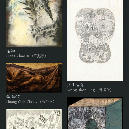
植物
Liang Zhao-Xi（梁兆熙）
人生當鋪 I
Weng Jhen-Ling（翁榛羚）
聖傷07
Huang Chih-Cheng（黃至正）