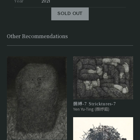
Year
2021
SOLD OUT
Other Recommendations
捆縛-7 Stricktures-7
Yen Yu-Ting (顏妤庭)