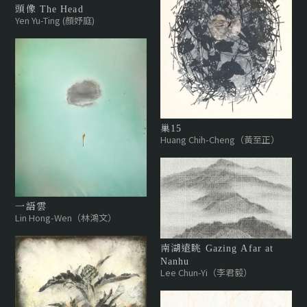
頭像 The Head
Yen Yu-Ting (顏妤庭)
巢15
Huang Chih-Cheng（黃至正）
一語雲
Lin Hong-Wen（林鴻文）
南湖遠眺 Gazing Afar at
Nanhu
Lee Chun-Yi（李君毅）