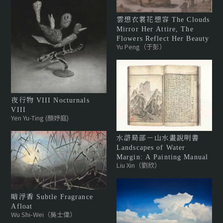
雲想衣裳花想容 The Clouds
Mirror Her Attire, The
Flowers Reflect Her Beauty
Yu Peng（于彭）
夜行物 VIII Nocturnals
VIII
Yen Yu-Ting (顏妤庭)
水滸局部－山水畫說明書
Landscapes of Water
Margin: A Painting Manual
Liu Xin（劉欣）
暗浮香 Subtle Fragrance
Afloat
Wu Shi-Wei（吳士偉）