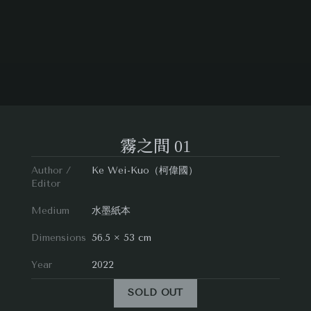
霧之間 01
Author /
Ke Wei-Kuo（柯偉國）
Editor
Medium
水墨紙本
Dimensions
56.5 × 53 cm
Year
2022
SOLD OUT