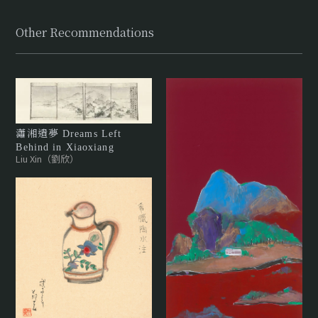
Other Recommendations
瀟湘遺夢 Dreams Left
Behind in Xiaoxiang
Liu Xin（劉欣）