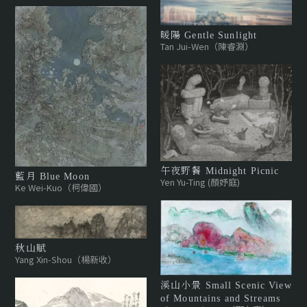
暖陽 Gentle Sunlight
Tan Jui-Wen（陳睿淵）
午夜野餐 Midnight Picnic
藍月 Blue Moon
Yen Yu-Ting (顏妤庭)
Ke Wei-Kuo（柯偉國）
秋山賦
Yang Xin-Shou（楊新收）
溪山小景 Small Scenic View
of Mountains and Streams