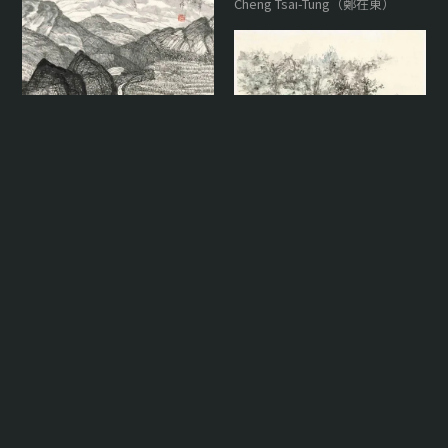
Cheng Tsai-Tung（鄭在東）
清隱 Serene Seclusion
U-Lan（有蘭）
重山疊翠空流碧 Layered
Peaks in Flowing Azure
Yu Cheng-Yao（余承堯）