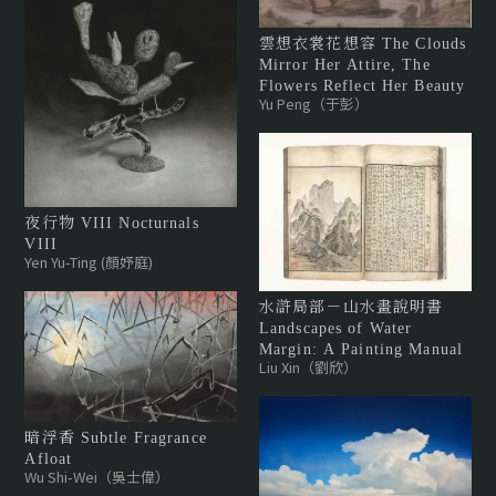
雲想衣裳花想容 The Clouds
Mirror Her Attire, The
Flowers Reflect Her Beauty
Yu Peng（于彭）
夜行物 VIII Nocturnals
VIII
Yen Yu-Ting (顏妤庭)
水滸局部－山水畫說明書
Landscapes of Water
Margin: A Painting Manual
Liu Xin（劉欣）
暗浮香 Subtle Fragrance
Afloat
Wu Shi-Wei（吳士偉）