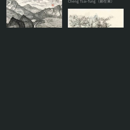
Cheng Tsai-Tung（鄭在東）
清隱 Serene Seclusion
U-Lan（有蘭）
重山疊翠空流碧 Layered
Peaks in Flowing Azure
Yu Cheng-Yao（余承堯）