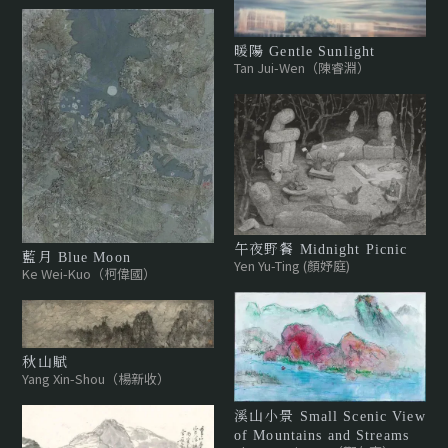
暖陽 Gentle Sunlight
Tan Jui-Wen（陳睿淵）
午夜野餐 Midnight Picnic
藍月 Blue Moon
Yen Yu-Ting (顏妤庭)
Ke Wei-Kuo（柯偉國）
秋山賦
Yang Xin-Shou（楊新收）
溪山小景 Small Scenic View
of Mountains and Streams