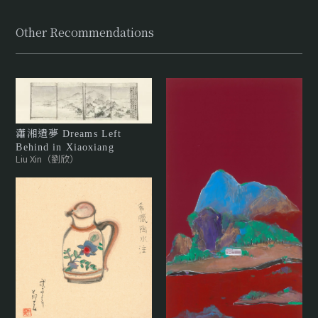
Other Recommendations
瀟湘遺夢 Dreams Left
Behind in Xiaoxiang
Liu Xin（劉欣）