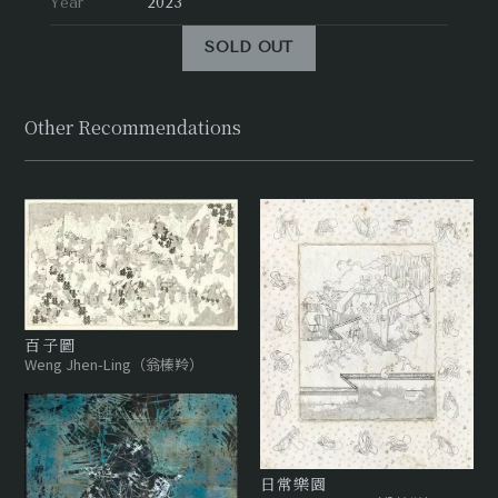
Year
2023
SOLD OUT
Other Recommendations
百子圖
Weng Jhen-Ling（翁榛羚）
日常樂園