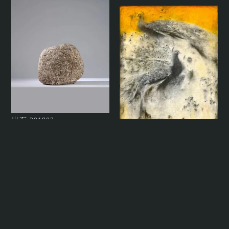
出石 201803
Hao Shi-Ming（郝世明）
孔雀
Liang Zhao-Xi（梁兆熙）