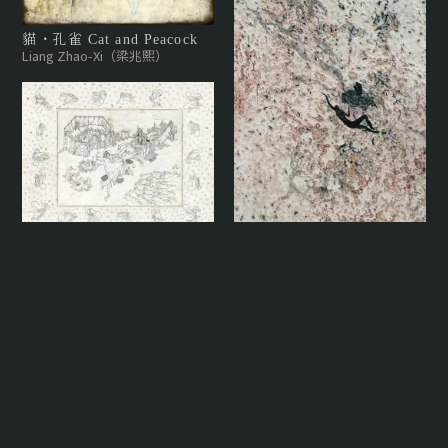
貓・孔雀 Cat and Peacock
Liang Zhao-Xi（梁兆熙）
賣花的那位同學
Weng Jhen-Ling（翁榛羚）
淒美地 Realm of
Melancholic Beauty
Zhou Meng（周蒙）