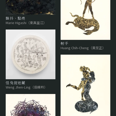
顫抖、點亮
Marie Higashi（東真里江）
射手
Huang Chih-Cheng（黃至正）
怪兔捉迷藏
Weng Jhen-Ling（翁榛羚）