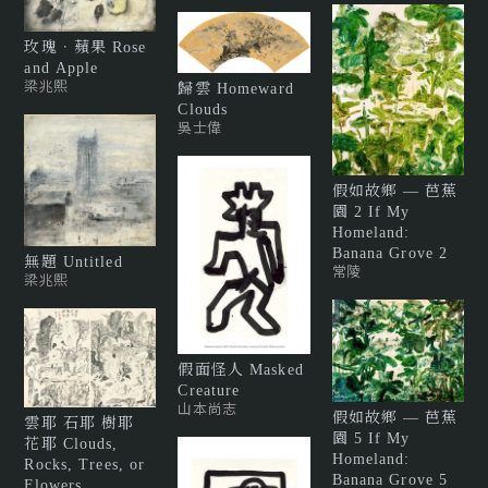
玫瑰．蘋果 Rose
and Apple
梁兆熙
歸雲 Homeward
Clouds
吳士偉
假如故鄉 — 芭蕉
園 2 If My
Homeland:
Banana Grove 2
無題 Untitled
常陵
梁兆熙
假面怪人 Masked
Creature
山本尚志
假如故鄉 — 芭蕉
雲耶 石耶 樹耶
園 5 If My
花耶 Clouds,
Homeland:
Rocks, Trees, or
Banana Grove 5
Flowers