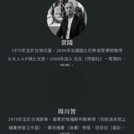
SHODO TOKYO」策展人。隨後陸續舉辦多場個展，包括2019
10月在上海預展，得到收藏界的一致讚歎，並發表在2016年底
年的《ENTRANCE⇔EXIT⇔LID⇔BOTTOM》，2024年的
出版大型銅爐專業著作《異雲》一書。並受北京佳士得、英國
《Naming The World》，並於2020年參與Yumiko Chiba
著名明式家具收藏家 Marcus Flacks 邀請展出。
Associates舉辦的《現代書藝術的世界2：符號與時代》。
2023年參與於台灣橫山書法藝術館舉辦的橫山書藝雙年展《法
常陵
與無法交織的年代——書法作為一種視覺形式》。
1975年生於台灣花蓮，2004年法國國立巴黎高等學院取得
D.N.S.A.P碩士文憑，2006年加入 台北《悍圖社》。常陵的近
MORE
年個展包括2023年《戰前準備》於台北MOCA當代藝術館、
2022年《花開在時間不存在的瞬間》於上海東畫廊、2019年
《大玄玄社會 —— 歷史日常》於高雄市立美術館...等，近年聯
展則包括《時代記憶 —— 典藏精選展》於國立台灣美術館。 常
陵最近的作品系列取名「假如故鄉」。故鄉之抽象，不是一個
靜態的地理坐標，而是一個在意識邊界中持續變形的存在，呼
周川智
吸時間，吸收情感，過往的美好記憶，在充斥的資訊與影像不
1979年生於台灣屏東。畢業於俄羅斯列賓美院（包勃洛夫架上
斷餵養之後，這樣的故鄉，早已不屬於個人，而是被社會、科
繪畫修復工作室），專攻繪畫（油畫）修復、坦培拉（蛋彩）
技與集體記憶共同塑形。其中，既視感的閃現讓我們懷疑過去