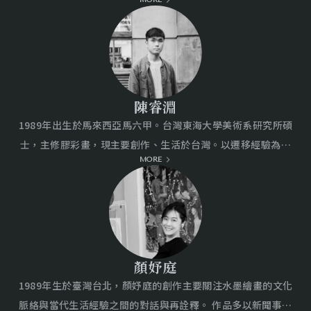
MORE
修復及繪畫技法與材料，求學期間操作聖彼得堡喀山教堂藏
是否真實，預言則讓人們懷疑未來是否已經被寫好。常陵邀請
品、帕夫洛斯克博物館、普希金博物館、聖彼德堡宗教博物館
觀者一同沉入這座同時懷抱過去與預示未來的「雙重幻象」之
等十餘件博物館等級修復。結合科學修復技巧於創作之中，作
島，在過度餵養的時代中尋找尚存的鮮活痕跡。
品精微寫實，善於表現物體肌理的細膩質感，深具文藝復興古
典韻味。
陳睿淵
1989年出生於馬來西亞馬六甲。台灣東海大學美術系研究所碩
士，主修膠彩畫，現主要創作、生活於台灣。以遷移經驗為起
MORE
點，在環境轉換間，採集生活中的景物片段，如天候、都市工
事與地誌建物，並將它們重構成紙上風景，以此探尋地域的風
土構成，進而映照自身在其中的位置與狀態。 近年獲洄瀾獎首
獎、德意志銀行青年創作者獎助計畫首獎、南瀛獎平面類優選
獎、宜蘭獎銅獎、集保藝術賞入選等。並曾獲選參與「駁二藝
術特區藝術家進駐計畫」及台東池上「台灣好基金會池上藝術
顏妤庭
村進駐計畫」，曾於花蓮美術館、日本築波美術館、金車文藝
1989年生於臺灣台北，顏妤庭的創作主要關注水墨繪畫的文化
中心、馬來西亞吉隆坡MIACC藝廊展出。作品獲池上穀倉藝術
脈絡與當代生活經驗之間的對話與再詮釋。 作品多以新聞事件