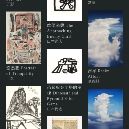
常陵
于彭
敵艦來襲 The
Approaching
Enemy Craft
山本尚志
悠然圖 Portrait
浮界 Realm
of Tranquility
Afloat
于彭
陳睿淵
恐龍與金字塔的滑
梯 Dinosaur and
Pyramid Slide
Game
山本尚志