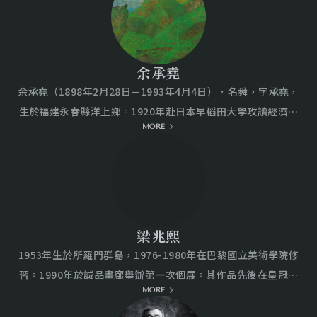
余承堯
余承堯（1898年2月28日—1993年4月4日），名舜，字承堯，
生於福建永春縣洋上鄉。1920年赴日本早稻田大學攻讀經濟系
MORE
及日本士官學校，學成歸國後受聘於黃埔軍校，1946年以中將
官階退伍，1949年隨國民政府遷台。余氏前半生歷經軍旅生活
與商場歷練，56歲始提筆作畫，因而有「將軍畫家」之美譽；
其水墨創作無有師承，僅以自然為師，運用細碎密結的筆法，
創造出山岩肌理和密實的山形結構。因早年走遍千山萬水，水
墨風格帶有浩然卓絕的氣象，不拘泥筆法自成一家，其藝術成
梁兆熙
就在亞洲現代水墨領域占有重要地位。 余氏重要展覽包含：
1953年生於所羅門群島，1976-1980年在巴黎國立美術學院修
1977年於美國紐約新中華文化中心舉行生平首次個展，至1986
習。1990年於誠品畫廊舉辦第一次個展。其作品先後在皇冠藝
年以八十八歲高齡於台北雄獅畫廊舉行在台灣首次個展，隨後
MORE
文中心、串門藝術空間、阿普畫廊、飛元藝術中心、月臨畫
於1987年香港大會堂舉行「余承堯水墨個展」，1988年台北歷
廊、赤粒藝術等藝廊舉辦個展，並多次於國內外重要美術機構