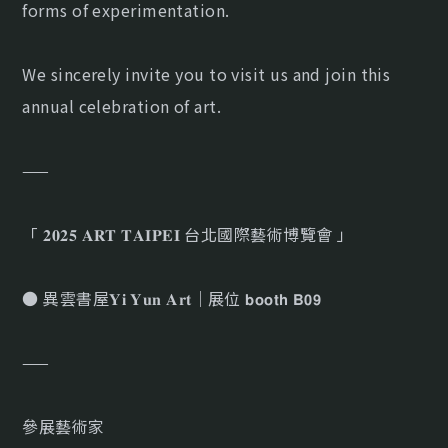
forms of experimentation.
We sincerely invite you to visit us and join this
annual celebration of art.
——
「 𝟐𝟎𝟐𝟓 𝐀𝐑𝐓 𝐓𝐀𝐈𝐏𝐄𝐈 台北國際藝術博覽會 」
● 異雲書屋𝐘𝐢 𝐘𝐮𝐧 𝐀𝐫𝐭｜展位 𝗯𝗼𝗼𝘁𝗵 𝗕𝟬𝟵
——
參展藝術家