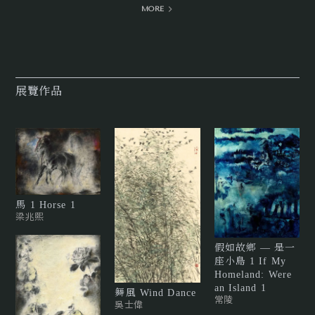
館及花蓮美術館收藏。
MORE
的影像及文字為背景，藉由結合個人的感知經驗及對水墨的傳
統語彙的轉化，將不同時地的訊息與敘事重組，以繪畫呈現當
代社會一種集體躁動而失神的精神狀態，以及伴其而生的荒謬
與趣味。
展覽作品
馬 1 Horse 1
梁兆熙
假如故鄉 — 是一
座小島 1 If My
Homeland: Were
an Island 1
舞風 Wind Dance
常陵
吳士偉