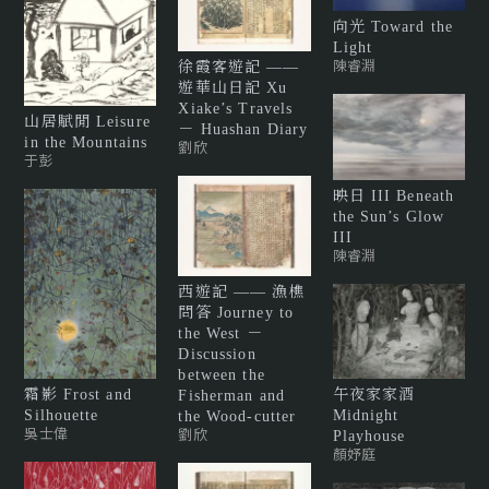
向光 Toward the
Light
陳睿淵
徐霞客遊記 ——
遊華山日記 Xu
Xiake’s Travels
山居賦閒 Leisure
－ Huashan Diary
in the Mountains
劉欣
于彭
映日 III Beneath
the Sun’s Glow
III
陳睿淵
西遊記 —— 漁樵
問答 Journey to
the West －
Discussion
between the
午夜家家酒
霜影 Frost and
Fisherman and
Midnight
Silhouette
the Wood-cutter
吳士偉
劉欣
Playhouse
顏妤庭