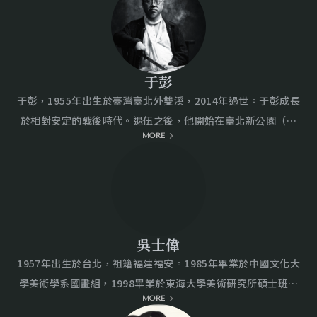
史博物館舉行「余承堯九十回顧展」，2015年國立歷史博物館
聯展。從炭筆的輕、重、緩、急、勾、轉，都可從近距離中觀
舉行「回山望有情——余承堯書畫展」等。
察細微變化，超越傳統素描格局，展現遼闊生命感。
于彭
于彭，1955年出生於臺灣臺北外雙溪，2014年過世。于彭成長
於相對安定的戰後時代。退伍之後，他開始在臺北新公園（今
MORE
之二二八和平紀念公園）擺攤幫遊客畫像，于彭街頭畫家的生
涯，不僅錘鍊了他敏銳且快速的觀察能力，也練就了一身人物
速寫的看家本領。 綜觀于彭畢生的創作歷程，可分為三個階
段：早期1980-1997年、中期1998-2004年、晚期2004-2014
年。他早期作品以素描、水彩作品居多，在素描的風格上，除
了深受陳亦耕的啟發外，透過《雄獅美術》、《藝術家》雜誌
吳士偉
所觀摩而來的國內外藝術家之影響均可得見。中期的創作因為
1957年出生於台北，祖籍福建福安。1985年畢業於中國文化大
受好友鄭在東之邀於1997年前往上海旅遊定居三年，足跡也遍
學美術學系國畫組，1998畢業於東海大學美術研究所碩士班。
及中國大陸，啟發了他在水墨山水與人物作品的深度與多樣面
MORE
曾舉辦個展十七次，國內外聯展一百餘次，出版畫集十本。作