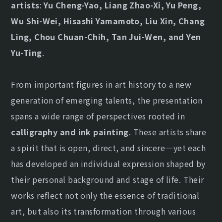
artists
:
Yu Cheng-Yao, Liang Zhao-Xi, Yu Peng,
Wu Shi-Wei, Hisashi Yamamoto, Liu Xin, Chang
Ling, Chou Chuan-Chih, Tan Jui-Wen, and Yen
Yu-Ting
.
From important figures in art history to a new
generation of emerging talents, the presentation
spans a wide range of perspectives rooted in
calligraphy and ink painting
. These artists share
a spirit that is open, direct, and sincere—yet each
has developed an individual expression shaped by
their personal background and stage of life. Their
works reflect not only the essence of traditional
art, but also its transformation through various