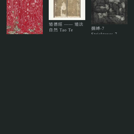
道德經 —— 道法
捆縛-7
自然 Tao Te
Stricktures-7
Ching － The
顏妤庭
Way Follows
What Is Natural
丹暉 Scarlet
劉欣
Glow
吳士偉
假如故鄉 — 以為
是關渡 If My
天界 Heavenly
Homeland:
捆縛-6
Domain
Thought It Was
Stricktures-6
吳士偉
顏妤庭
Guandu
常陵