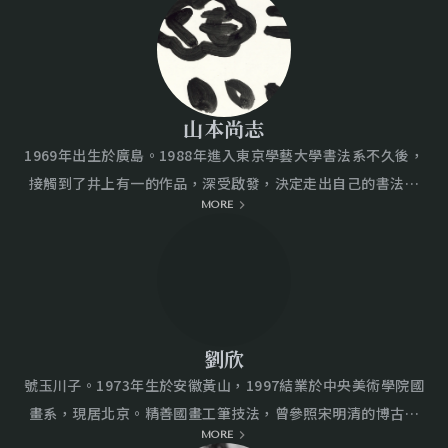
貌；「慾望山水／人物」系列，足為此階段之代表性作品。
品以精緻的筆觸、細謹的烘染、雅艷的敷彩，營造出萬物皆入
2005到2014年過世之前，依然頻繁的往返兩岸參與多次創作計
畫的至美情境，兼具文人清雅內涵與筆墨重彩交融，雅逸清健
畫與作品發表。世人皆以為于彭以水墨見長，但事實上，經由
的筆情墨趣，傳達出水墨繪畫面向當代的內斂新徑。
他的早期素描與粉彩作品足以說明其水墨所貴之處，在於能夠
從西方的素描線條，成功的轉化成中晚期精彩的筆墨。于彭的
山本尚志
作品，有他個人獨創與深具個性的表達。
1969年出生於廣島。1988年進入東京學藝大學書法系不久後，
接觸到了井上有一的作品，深受啟發，決定走出自己的書法風
MORE
格，並於20歲時自稱為書法家，正式展開其藝術創作生涯。曾
參與東京UNAC的《井上有一全集》編纂工作，爾後決意走出井
上有一的影響。2004年，在藝術評論家海上雅臣的邀請下，成
立以井上有一為主題的群展「天作會」，並在34歲時首次以藝
術家身分展出作品。 此後參與「天作會」長達12年，並於2015
年在UNAC Salon舉辦首次個展《Machine》，引起廣泛關
劉欣
注。翌年出版藝術作品集《舟》（YKG Publishing）。2016年
號玉川子。1973年生於安徽黃山，1997結業於中央美術學院國
於Yumiko Chiba Associates舉辦個展《flying saucer》，
畫系，現居北京。精善國畫工筆技法，曾參照宋明清的博古圖
2018年擔任全球首場以書法為主題的藝術博覽會「ART
MORE
繪畫方式，繪製十六件宣德爐寫真冊頁，部分作品曾於2014年